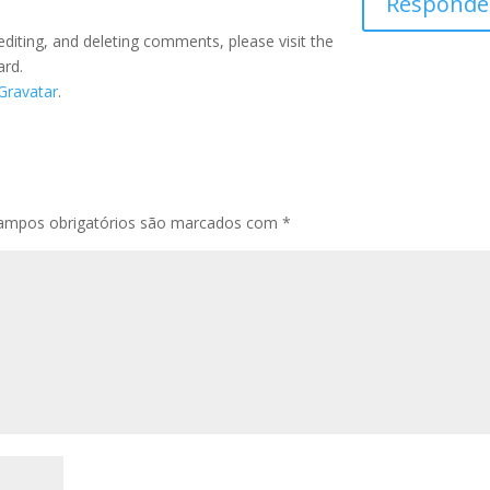
Responde
editing, and deleting comments, please visit the
ard.
Gravatar
.
ampos obrigatórios são marcados com
*